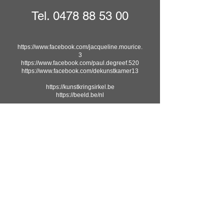
Tel.
0478 88 53 00
https://www.facebook.com/jacqueline.mourice.
3
https://www.facebook.com/paul.degreef.520
https://www.facebook.com/dekunstkamer13
https://kunstkringsirkel.be
https://beeld.be/nl
Naam - Nom - Name
Email
Bericht - Message