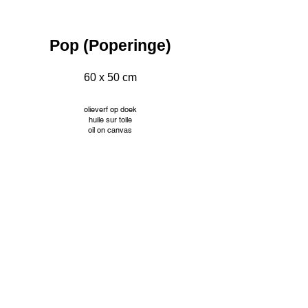
Pop (Poperinge)
60 x 50 cm
olieverf op doek
huile sur toile
oil on canvas
INFO
© Jacqueline Mourice
Tekeningen worden aangeboden met passe partout en
aangepaste kader. Prijzen op aanvraag.
Les dessins sont proposés avec passe partout et cadre
personnalisé. Tarifs sur demande.
Drawings are offered with passe partout and custom frame.
Prices on request.