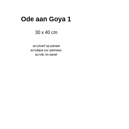
Ode aan Goya 1
30 x 40 cm
acrylverf op paneel
acrylique sur panneau
acrylic on panel
INFO
© Jacqueline Mourice
Tekeningen worden aangeboden met passe partout en
aangepaste kader. Prijzen op aanvraag.
Les dessins sont proposés avec passe partout et cadre
personnalisé. Tarifs sur demande.
Drawings are offered with passe partout and custom frame.
Prices on request.