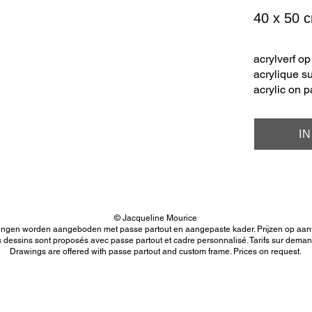
40 x 50 
acrylverf op
acrylique su
acrylic on 
I
© Jacqueline Mourice
ingen worden aangeboden met passe partout en aangepaste kader. Prijzen op aan
 dessins sont proposés avec passe partout et cadre personnalisé. Tarifs sur deman
Drawings are offered with passe partout and custom frame. Prices on request.