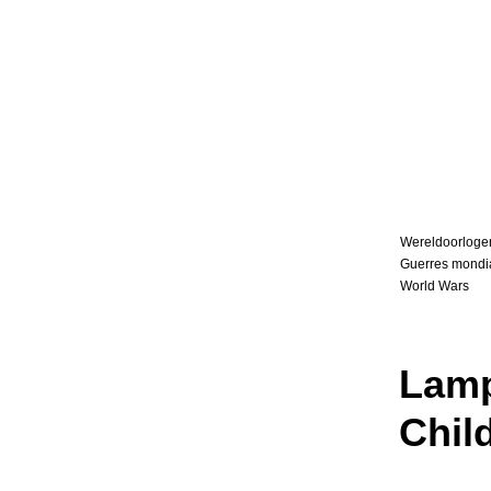
Wereldoorloge
Guerres mondi
World Wars
Lam
Chil