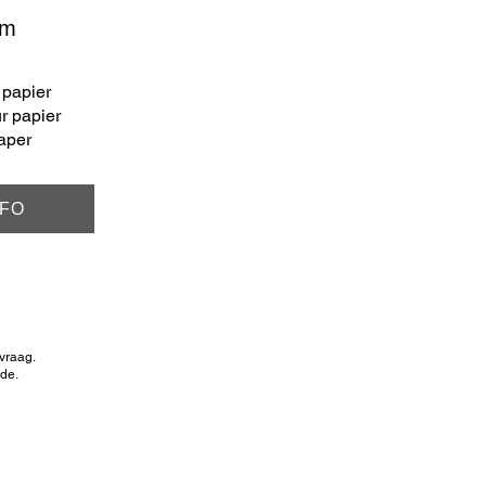
cm
 papier
r papier
paper
NFO
vraag.
de.