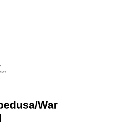
n
ales
pedusa/War
d