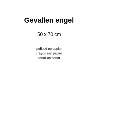
Gevallen engel
50 x 70 cm
potlood op papier
crayon sur papier
pencil on paper
INFO
© Jacqueline Mourice
Tekeningen worden aangeboden met passe partout en
aangepaste kader. Prijzen op aanvraag.
Les dessins sont proposés avec passe partout et cadre
personnalisé. Tarifs sur demande.
Drawings are offered with passe partout and custom frame.
Prices on request.