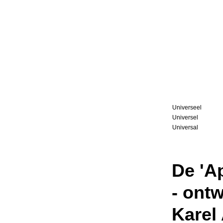
Universeel
Universel
Universal
De 'A
- ont
Karel