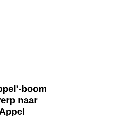
ppel'-boom
werp naar
 Appel