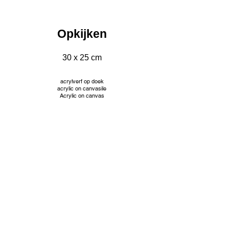
Opkijken
30 x 25 cm
acrylverf op doek
acrylic on canvasile
Acrylic on canvas
INFO
© Jacqueline Mourice
Tekeningen worden aangeboden met passe partout en
aangepaste kader. Prijzen op aanvraag.
Les dessins sont proposés avec passe partout et cadre
personnalisé. Tarifs sur demande.
Drawings are offered with passe partout and custom frame.
Prices on request.