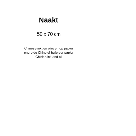
Naakt
50 x 70 cm
Chinese inkt en olieverf op papier
encre de Chine et huile sur papier
Chinise ink and oil
INFO
© Jacqueline Mourice
Tekeningen worden aangeboden met passe partout en
aangepaste kader. Prijzen op aanvraag.
Les dessins sont proposés avec passe partout et cadre
personnalisé. Tarifs sur demande.
Drawings are offered with passe partout and custom frame.
Prices on request.