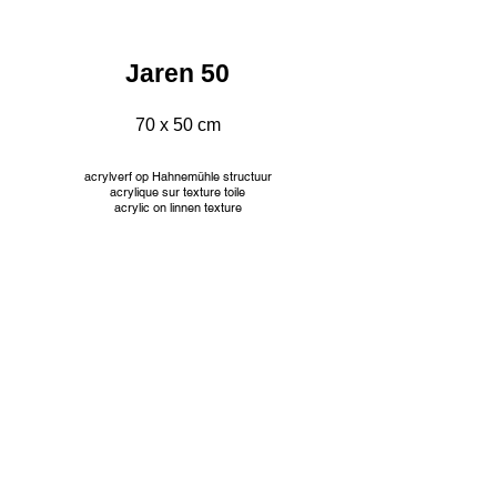
Jaren 50
70 x 50 cm
acrylverf op Hahnemühle structuur
acrylique sur texture toile
acrylic on linnen texture
INFO
© Jacqueline Mourice
Tekeningen worden aangeboden met passe partout en
aangepaste kader. Prijzen op aanvraag.
Les dessins sont proposés avec passe partout et cadre
personnalisé. Tarifs sur demande.
Drawings are offered with passe partout and custom frame.
Prices on request.