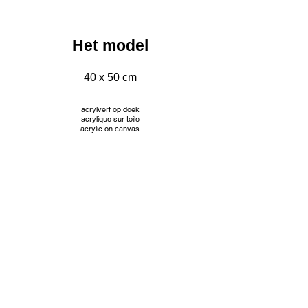
Het model
40 x 50 cm
acrylverf op doek
acrylique sur toile
acrylic on canvas
INFO
© Jacqueline Mourice
Tekeningen worden aangeboden met passe partout en
aangepaste kader. Prijzen op aanvraag.
Les dessins sont proposés avec passe partout et cadre
personnalisé. Tarifs sur demande.
Drawings are offered with passe partout and custom frame.
Prices on request.