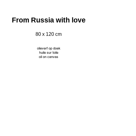
From Russia with love
80 x 120 cm
olieverf op doek
huile sur toile
oil on canvas
INFO
© Jacqueline Mourice
Tekeningen worden aangeboden met passe partout en
aangepaste kader. Prijzen op aanvraag.
Les dessins sont proposés avec passe partout et cadre
personnalisé. Tarifs sur demande.
Drawings are offered with passe partout and custom frame.
Prices on request.