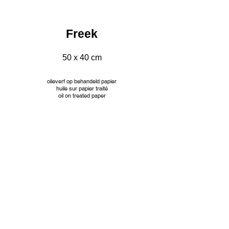
Freek
50 x 40 cm
olieverf op behandeld papier
huile sur papier traité
oil on treated paper
INFO
© Jacqueline Mourice
Tekeningen worden aangeboden met passe partout en
aangepaste kader. Prijzen op aanvraag.
Les dessins sont proposés avec passe partout et cadre
personnalisé. Tarifs sur demande.
Drawings are offered with passe partout and custom frame.
Prices on request.