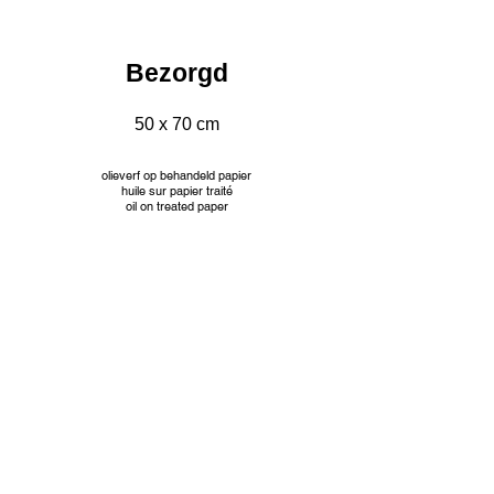
Bezorgd
50 x 70 cm
olieverf op behandeld papier
huile sur papier traité
oil on treated paper
INFO
© Jacqueline Mourice
Tekeningen worden aangeboden met passe partout en
aangepaste kader. Prijzen op aanvraag.
Les dessins sont proposés avec passe partout et cadre
personnalisé. Tarifs sur demande.
Drawings are offered with passe partout and custom frame.
Prices on request.