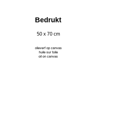
Bedrukt
50 x 70 cm
olieverf op canvas
huile sur toile
oil on canvas
INFO
© Jacqueline Mourice
Tekeningen worden aangeboden met passe partout en
aangepaste kader. Prijzen op aanvraag.
Les dessins sont proposés avec passe partout et cadre
personnalisé. Tarifs sur demande.
Drawings are offered with passe partout and custom frame.
Prices on request.