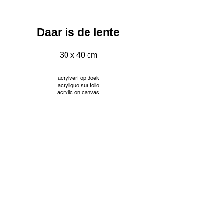
Daar is de lente
30 x 40 cm
acrylverf op doek
acrylique sur toile
acrylic on canvas
INFO
© Jacqueline Mourice
Tekeningen worden aangeboden met passe partout en
aangepaste kader. Prijzen op aanvraag.
Les dessins sont proposés avec passe partout et cadre
personnalisé. Tarifs sur demande.
Drawings are offered with passe partout and custom frame.
Prices on request.