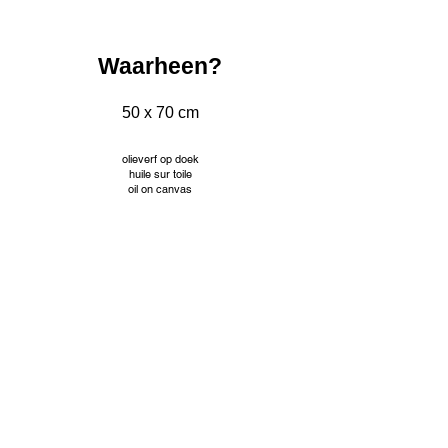
Waarheen?
50 x 70 cm
olieverf op doek
huile sur toile
oil on canvas
INFO
© Jacqueline Mourice
Tekeningen worden aangeboden met passe partout en
aangepaste kader. Prijzen op aanvraag.
Les dessins sont proposés avec passe partout et cadre
personnalisé. Tarifs sur demande.
Drawings are offered with passe partout and custom frame.
Prices on request.