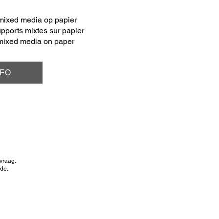
mixed media op papier
upports mixtes sur papier
mixed media on paper
NFO
vraag.
de.