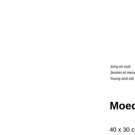
Jong en oud
Jeunes et vieu
Young and old
Moed
40 x 30 