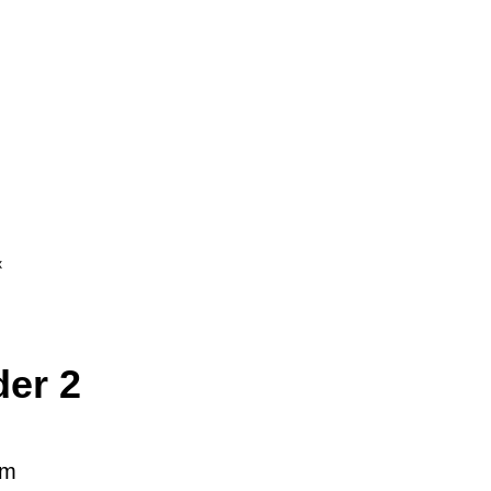
x
er 2
cm