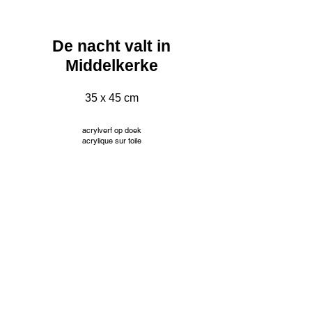
De nacht valt in
Middelkerke
35 x 45 cm
acrylverf op doek
acrylique sur toile
acrylic on canvas
INFO
© Jacqueline Mourice
Tekeningen worden aangeboden met passe partout en
aangepaste kader. Prijzen op aanvraag.
Les dessins sont proposés avec passe partout et cadre
personnalisé. Tarifs sur demande.
Drawings are offered with passe partout and custom frame.
Prices on request.